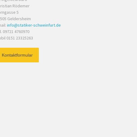
ristian Rödemer
rngasse 5
505 Geldersheim
ail:
info@statiker-schweinfurt.de
l. 09721 4760970
bil 0151 23325263
Kontaktformular