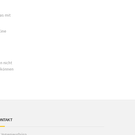
as mit
Eine
n nicht
s können
ONTAKT
 Ingenieurbüro