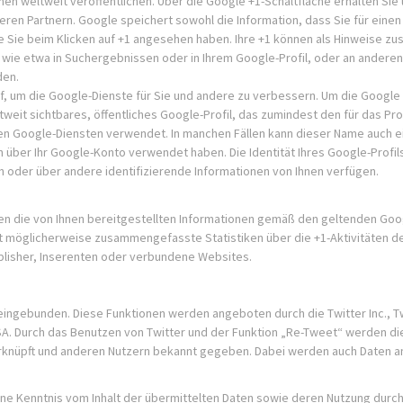
nen weltweit veröffentlichen. Über die Google +1-Schaltfläche erhalten Sie
ren Partnern. Google speichert sowohl die Information, dass Sie für einen 
ie Sie beim Klicken auf +1 angesehen haben. Ihre +1 können als Hinweise 
 wie etwa in Suchergebnissen oder in Ihrem Google-Profil, oder an anderen
den.
uf, um die Google-Dienste für Sie und andere zu verbessern. Um die Google 
eit sichtbares, öffentliches Google-Profil, das zumindest den für das Prof
len Google-Diensten verwendet. In manchen Fällen kann dieser Name auch e
 über Ihr Google-Konto verwendet haben. Die Identität Ihres Google-Profil
n oder über andere identifizierende Informationen von Ihnen verfügen.
die von Ihnen bereitgestellten Informationen gemäß den geltenden Goo
 möglicherweise zusammengefasste Statistiken über die +1-Aktivitäten d
ublisher, Inserenten oder verbundene Websites.
eingebunden. Diese Funktionen werden angeboten durch die Twitter Inc., Tw
 USA. Durch das Benutzen von Twitter und der Funktion „Re-Tweet“ werden di
rknüpft und anderen Nutzern bekannt gegeben. Dabei werden auch Daten an
eine Kenntnis vom Inhalt der übermittelten Daten sowie deren Nutzung durch