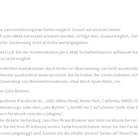
abe personenbezogener Daten möglich. Soweit auf unseren Seiten
oder eMail-Adressen) erhoben werden, erfolgt dies, soweit möglich, stet
kliche Zustimmung nicht an Dritte weitergegeben.
net (z.B. bei der Kommunikation per E-Mail) Sicherheitslücken aufweisen kan
ist nicht möglich.
ntlichten Kontaktdaten durch Dritte zur Übersendung von nicht ausdrückli
iermit ausdrücklich widersprochen. Die Betreiber der Seiten behalten sic
en Zusendung von Werbeinformationen, etwa durch Spam-Mails, vor.
ns (Like-Button)
acebook (Facebook Inc., 1601 Willow Road, Menlo Park, California, 94025, U
ebook-Logo oder dem „Like-Button“ („Gefällt mir“) auf unserer Seite. Eine 
lopers.facebook.com/docs/plugins/.
eine direkte Verbindung zwischen Ihrem Browser und dem Facebook-Server
ss Sie mit Ihrer IP-Adresse unsere Seite besucht haben. Wenn Sie den Fac
count eingeloggt sind, können Sie die Inhalte unserer Seiten auf Ihrem Fa