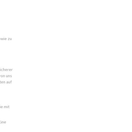
owie zu
icherer
von uns
ten auf
ie mit
Eine