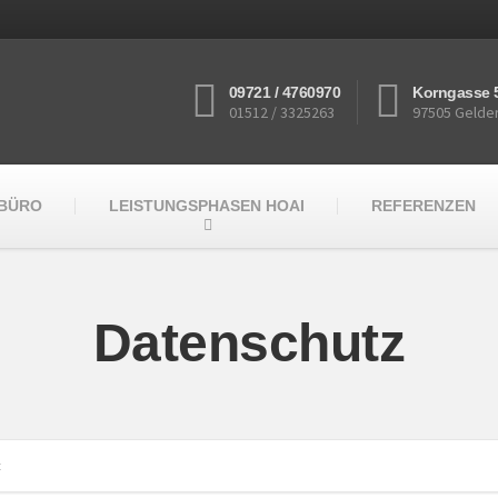
09721 / 4760970
Korngasse 
01512 / 3325263
97505 Gelde
RBÜRO
LEISTUNGSPHASEN HOAI
REFERENZEN
Datenschutz
z