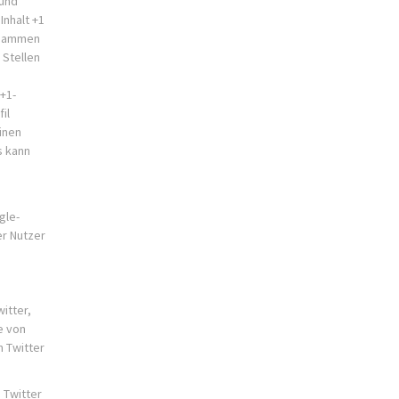
 und
Inhalt +1
zusammen
 Stellen
+1-
il
inen
s kann
gle-
er Nutzer
itter,
e von
 Twitter
 Twitter