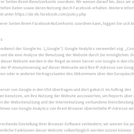
er Seiten Ihrem Benutzerkonto zuordnen. Wir weisen darauf hin, dass wir a
ittelten Daten sowie deren Nutzung durch Facebook erhalten. Weitere Info
ook unter https://de-de.facebook.com/policy.php
rer Seiten Ihrem Facebook-Nutzerkonto zuordnen kann, loggen Sie sich bi
cs
edienst der Google Inc. („Google“). Google Analytics verwendet sog. „Coo
und die eine Analyse der Benutzung der Website durch Sie ermöglichen. D
 dieser Website werden in der Regel an einen Server von Google in den US
g der IP-Anonymisierung auf dieser Webseite wird Ihre IP-Adresse von Goog
Union oder in anderen Vertragsstaaten des Abkommens über den Europäisc
 Server von Google in den USA übertragen und dort gekürzt. Im Auftrag des
nen benutzen, um Ihre Nutzung der Website auszuwerten, um Reports über 
it der Websitenutzung und der Internetnutzung verbundene Dienstleistun
hmen von Google Analytics von Ihrem Browser übermittelte IP-Adresse wir
rechende Einstellung Ihrer Browser-Software verhindern; wir weisen Sie j
 sämtliche Funktionen dieser Website vollumfänglich werden nutzen können. 