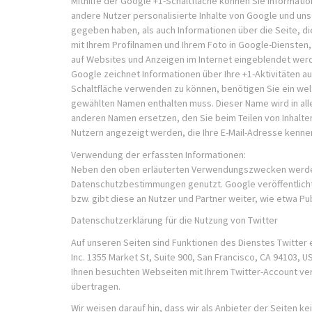
Mithilfe der Google +1-Schaltfläche können Sie Informatio
andere Nutzer personalisierte Inhalte von Google und unse
gegeben haben, als auch Informationen über die Seite, d
mit Ihrem Profilnamen und Ihrem Foto in Google-Diensten,
auf Websites und Anzeigen im Internet eingeblendet wer
Google zeichnet Informationen über Ihre +1-Aktivitäten a
Schaltfläche verwenden zu können, benötigen Sie ein weltw
gewählten Namen enthalten muss. Dieser Name wird in al
anderen Namen ersetzen, den Sie beim Teilen von Inhalten
Nutzern angezeigt werden, die Ihre E-Mail-Adresse kenne
Verwendung der erfassten Informationen:
Neben den oben erläuterten Verwendungszwecken werden 
Datenschutzbestimmungen genutzt. Google veröffentlicht
bzw. gibt diese an Nutzer und Partner weiter, wie etwa P
Datenschutzerklärung für die Nutzung von Twitter
Auf unseren Seiten sind Funktionen des Dienstes Twitter 
Inc. 1355 Market St, Suite 900, San Francisco, CA 94103,
Ihnen besuchten Webseiten mit Ihrem Twitter-Account ve
übertragen.
Wir weisen darauf hin, dass wir als Anbieter der Seiten k