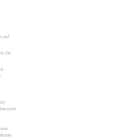
s auf
n. Ein
ch
h
SA)
Übersicht
ebook
cebook-