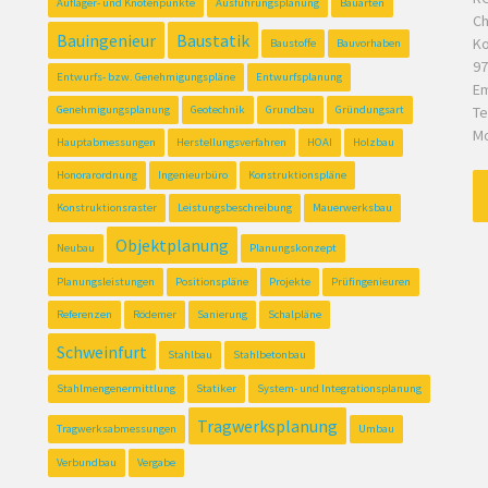
Auflager- und Knotenpunkte
Ausführungsplanung
Bauarten
Ch
Bauingenieur
Baustatik
Ko
Baustoffe
Bauvorhaben
97
Entwurfs- bzw. Genehmigungspläne
Entwurfsplanung
Em
Genehmigungsplanung
Geotechnik
Grundbau
Gründungsart
Te
Mo
Hauptabmessungen
Herstellungsverfahren
HOAI
Holzbau
Honorarordnung
Ingenieurbüro
Konstruktionspläne
Konstruktionsraster
Leistungsbeschreibung
Mauerwerksbau
Objektplanung
Neubau
Planungskonzept
Planungsleistungen
Positionspläne
Projekte
Prüfingenieuren
Referenzen
Rödemer
Sanierung
Schalpläne
Schweinfurt
Stahlbau
Stahlbetonbau
Stahlmengenermittlung
Statiker
System- und Integrationsplanung
Tragwerksplanung
Tragwerksabmessungen
Umbau
Verbundbau
Vergabe