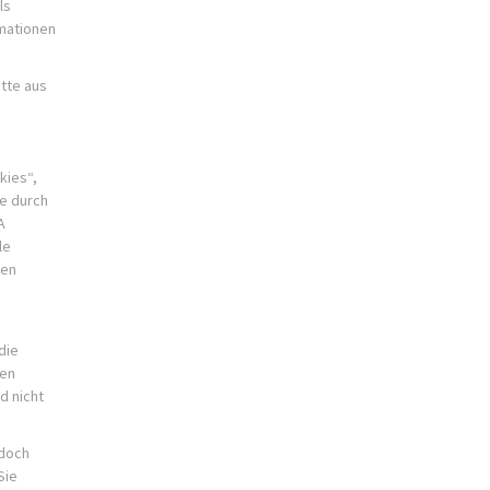
ls
rmationen
tte aus
kies“,
ie durch
A
le
hen
die
gen
d nicht
edoch
Sie