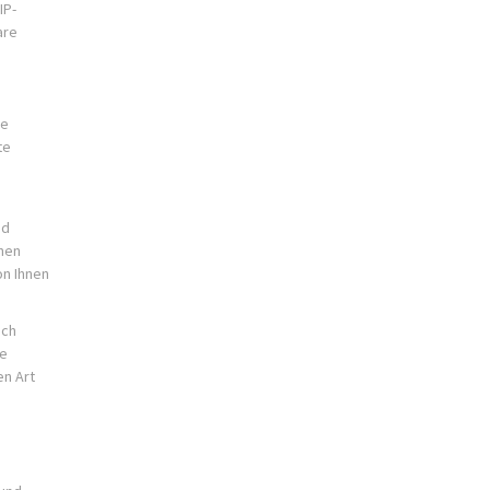
IP-
are
se
te
nd
nen
on Ihnen
och
ie
en Art