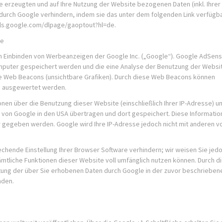
 erzeugten und auf Ihre Nutzung der Website bezogenen Daten (inkl. Ihrer 
durch Google verhindern, indem sie das unter dem folgenden Link verfügb
ools.google.com/dlpage/gaoptout?hl=de.
se
m Einbinden von Werbeanzeigen der Google Inc. („Google“). Google AdSen
omputer gespeichert werden und die eine Analyse der Benutzung der Websi
 Web Beacons (unsichtbare Grafiken). Durch diese Web Beacons können
n ausgewertet werden.
en über die Benutzung dieser Website (einschließlich Ihrer IP-Adresse) u
von Google in den USA übertragen und dort gespeichert. Diese Informatio
 gegeben werden. Google wird Ihre IP-Adresse jedoch nicht mit anderen v
rechende Einstellung Ihrer Browser Software verhindern; wir weisen Sie jed
sämtliche Funktionen dieser Website voll umfänglich nutzen können. Durch d
itung der über Sie erhobenen Daten durch Google in der zuvor beschrieben
nden.