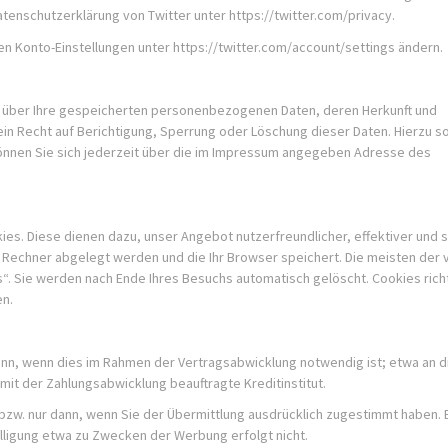
Datenschutzerklärung von Twitter unter https://twitter.com/privacy.
en Konto-Einstellungen unter https://twitter.com/account/settings ändern.
ft über Ihre gespeicherten personenbezogenen Daten, deren Herkunft und
n Recht auf Berichtigung, Sperrung oder Löschung dieser Daten. Hierzu s
nen Sie sich jederzeit über die im Impressum angegeben Adresse des
es. Diese dienen dazu, unser Angebot nutzerfreundlicher, effektiver und s
m Rechner abgelegt werden und die Ihr Browser speichert. Die meisten der 
. Sie werden nach Ende Ihres Besuchs automatisch gelöscht. Cookies rich
en.
nn, wenn dies im Rahmen der Vertragsabwicklung notwendig ist; etwa an d
it der Zahlungsabwicklung beauftragte Kreditinstitut.
bzw. nur dann, wenn Sie der Übermittlung ausdrücklich zugestimmt haben. 
illigung etwa zu Zwecken der Werbung erfolgt nicht.