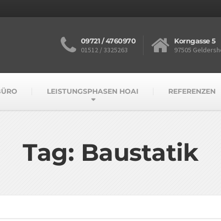
09721 / 4760970
Korngasse 5
01512 / 3325263
97505 Geldersh
BÜRO
LEISTUNGSPHASEN HOAI
REFERENZEN
Tag: Baustatik