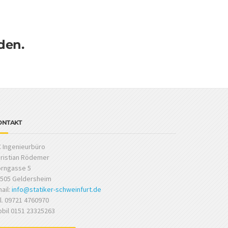
den.
ONTAKT
 Ingenieurbüro
ristian Rödemer
rngasse 5
505 Geldersheim
ail:
info@statiker-schweinfurt.de
l. 09721 4760970
bil 0151 23325263