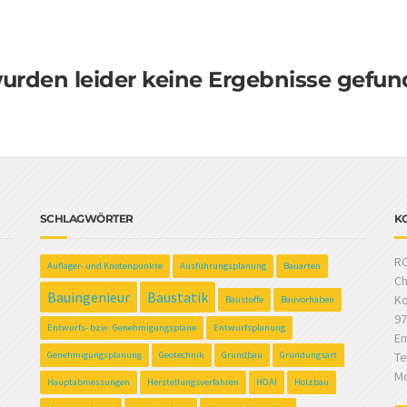
urden leider keine Ergebnisse gefun
SCHLAGWÖRTER
K
RC
Auflager- und Knotenpunkte
Ausführungsplanung
Bauarten
Ch
Bauingenieur
Baustatik
Ko
Baustoffe
Bauvorhaben
97
Entwurfs- bzw. Genehmigungspläne
Entwurfsplanung
Em
Genehmigungsplanung
Geotechnik
Grundbau
Gründungsart
Te
Mo
Hauptabmessungen
Herstellungsverfahren
HOAI
Holzbau