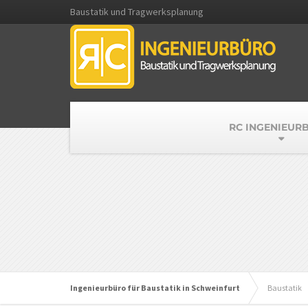
Baustatik und Tragwerksplanung
RC INGENIEUR
Ingenieurbüro für Baustatik in Schweinfurt
Baustatik