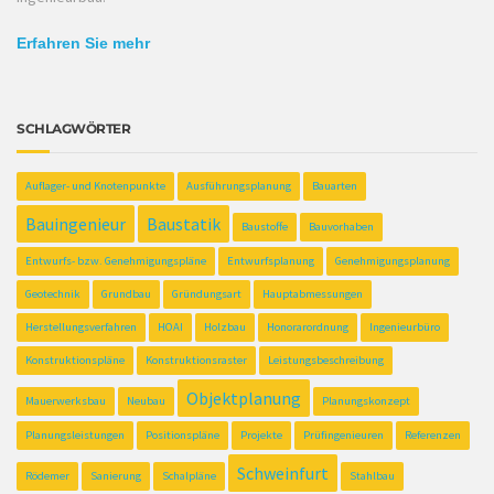
Erfahren Sie mehr
SCHLAGWÖRTER
Auflager- und Knotenpunkte
Ausführungsplanung
Bauarten
Bauingenieur
Baustatik
Baustoffe
Bauvorhaben
Entwurfs- bzw. Genehmigungspläne
Entwurfsplanung
Genehmigungsplanung
Geotechnik
Grundbau
Gründungsart
Hauptabmessungen
Herstellungsverfahren
HOAI
Holzbau
Honorarordnung
Ingenieurbüro
Konstruktionspläne
Konstruktionsraster
Leistungsbeschreibung
Objektplanung
Mauerwerksbau
Neubau
Planungskonzept
Planungsleistungen
Positionspläne
Projekte
Prüfingenieuren
Referenzen
Schweinfurt
Rödemer
Sanierung
Schalpläne
Stahlbau