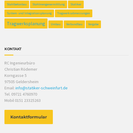
Stahlbetonbau
Stahlmengenermittlung
Statiker
System- und Integrationsplanung
Tragwerksabmessungen
Tragwerksplanung
Umbau
Verbundbau
Vergabe
KONTAKT
RC Ingenieurbüro
Christian Rödemer
Korngasse 5
97505 Geldersheim
Email:
info@statiker-schweinfurt.de
Tel. 09721 4760970
Mobil 0151 23325263
Kontaktformular