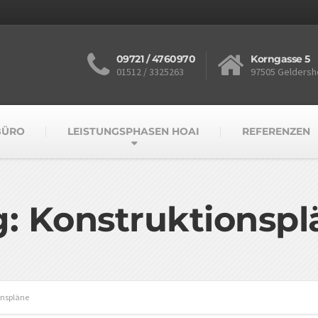
09721 / 4760970
Korngasse 5
01512 / 3325263
97505 Geldersh
BÜRO
LEISTUNGSPHASEN HOAI
REFERENZEN
g: Konstruktionspl
onspläne