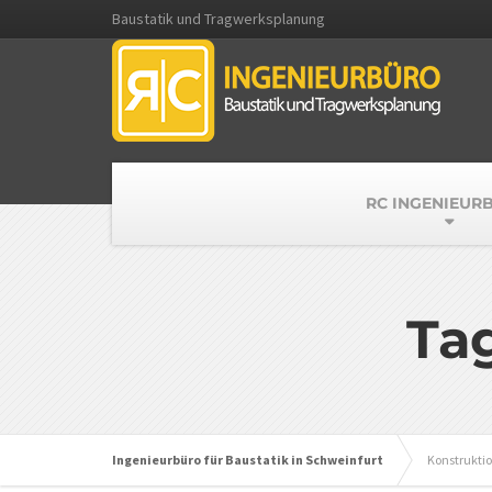
Baustatik und Tragwerksplanung
RC INGENIEUR
Ta
Ingenieurbüro für Baustatik in Schweinfurt
Konstrukti