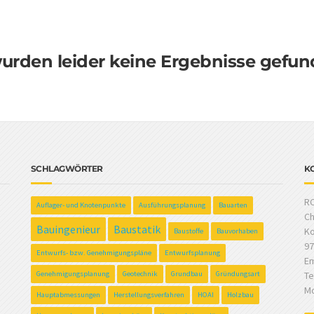
urden leider keine Ergebnisse gefun
SCHLAGWÖRTER
K
RC
Auflager- und Knotenpunkte
Ausführungsplanung
Bauarten
Ch
Bauingenieur
Baustatik
Ko
Baustoffe
Bauvorhaben
97
Entwurfs- bzw. Genehmigungspläne
Entwurfsplanung
Em
Genehmigungsplanung
Geotechnik
Grundbau
Gründungsart
Te
Mo
Hauptabmessungen
Herstellungsverfahren
HOAI
Holzbau