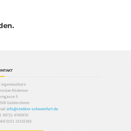
den.
ONTAKT
 Ingenieurbüro
ristian Rödemer
rngasse 5
505 Geldersheim
ail:
info@statiker-schweinfurt.de
l. 09721 4760970
bil 0151 23325263