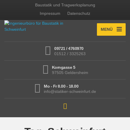
Baustatik und Tragwerksplanung
Impressum
Datenschutz
MENÜ
09721 / 4760970
01512 / 3325263
Korngasse 5
97505 Geldersheim
Mo - Fr 8.00 - 18.00
info@statiker-schweinfurt.de