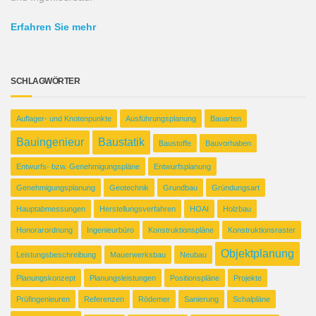
Erfahren Sie mehr
SCHLAGWÖRTER
Auflager- und Knotenpunkte
Ausführungsplanung
Bauarten
Bauingenieur
Baustatik
Baustoffe
Bauvorhaben
Entwurfs- bzw. Genehmigungspläne
Entwurfsplanung
Genehmigungsplanung
Geotechnik
Grundbau
Gründungsart
Hauptabmessungen
Herstellungsverfahren
HOAI
Holzbau
Honorarordnung
Ingenieurbüro
Konstruktionspläne
Konstruktionsraster
Objektplanung
Leistungsbeschreibung
Mauerwerksbau
Neubau
Planungskonzept
Planungsleistungen
Positionspläne
Projekte
Prüfingenieuren
Referenzen
Rödemer
Sanierung
Schalpläne