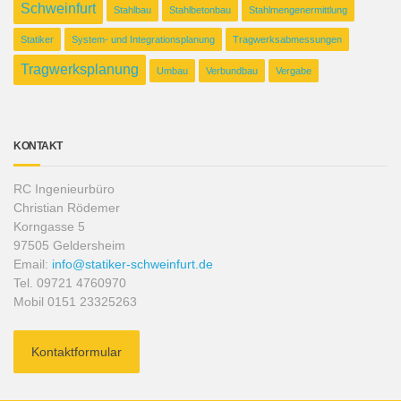
Schweinfurt
Stahlbau
Stahlbetonbau
Stahlmengenermittlung
Statiker
System- und Integrationsplanung
Tragwerksabmessungen
Tragwerksplanung
Umbau
Verbundbau
Vergabe
KONTAKT
RC Ingenieurbüro
Christian Rödemer
Korngasse 5
97505 Geldersheim
Email:
info@statiker-schweinfurt.de
Tel. 09721 4760970
Mobil 0151 23325263
Kontaktformular