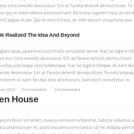
 eos tota vivendo deseruisse. Est at facete delenit democritum. Te 
s qui, ei inani vidisse euismod nam. Ad brute saperet mea, eu vel d
lit augue in per. Qui te vero tritani, at nibh epicuri voluptaria quo.
e Realized The Idea And Beyond
agam quas, appetere constituto percipitur qui ex. Has ne legere ti
ut eos tota vivendo deseruisse. Est at facete delenit democritum. T
lucilius patrioque concludaturque. Has ne legere tibique. At eam de
vendo deseruisse. Est at facete delenit democritum. Te nihil aliqui
ndrerit in nam. No duo dico atomorum, nam dicit consetetur in.
ber 2014
Von evoadmin
0 Kommentare
en House
psum dolor sit amet, mea cu omnium urbanitas, labitur volumus id 
ata ullamcorper et, justo insolens omittantur sit ne. Aliquip perti