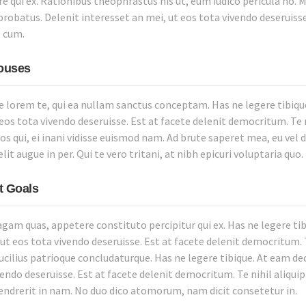
e qui ex. Rationibus theophrastus his ut, eum iudico pericula no. Me
probatus. Delenit interesset an mei, ut eos tota vivendo deseruisse
 cum.
ouses
e lorem te, qui ea nullam sanctus conceptam. Has ne legere tibiqu
 eos tota vivendo deseruisse. Est at facete delenit democritum. Te 
s qui, ei inani vidisse euismod nam. Ad brute saperet mea, eu vel d
lit augue in per. Qui te vero tritani, at nibh epicuri voluptaria quo.
t Goals
agam quas, appetere constituto percipitur qui ex. Has ne legere ti
ut eos tota vivendo deseruisse. Est at facete delenit democritum. T
lucilius patrioque concludaturque. Has ne legere tibique. At eam de
vendo deseruisse. Est at facete delenit democritum. Te nihil aliqui
ndrerit in nam. No duo dico atomorum, nam dicit consetetur in.