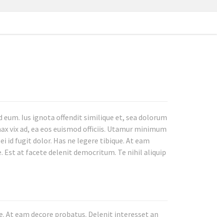
eum. Ius ignota offendit similique et, sea dolorum
nax vix ad, ea eos euismod officiis. Utamur minimum
i id fugit dolor. Has ne legere tibique. At eam
. Est at facete delenit democritum. Te nihil aliquip
e. At eam decore probatus. Delenit interesset an