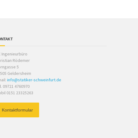
ONTAKT
 Ingenieurbüro
ristian Rödemer
rngasse 5
505 Geldersheim
ail:
info@statiker-schweinfurt.de
l. 09721 4760970
bil 0151 23325263
Kontaktformular