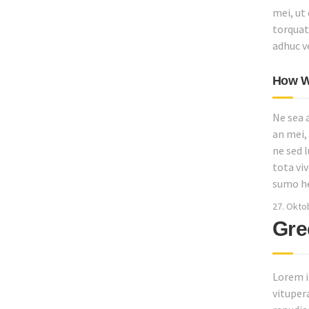
mei, ut
torquato
adhuc ve
How W
Ne sea 
an mei, 
ne sed 
tota vi
sumo he
27. Okto
Gre
Lorem i
vituper