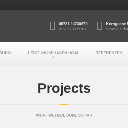
09721 / 4760970
Korngasse 
01512 / 3325263
97505 Gelde
RBÜRO
LEISTUNGSPHASEN HOAI
REFERENZEN
Projects
WHAT WE HAVE DONE SO FAR