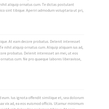
nihil aliquip ornatus cum. Te dictas postulant
ico sint tibique. Aperiri admodum voluptaria ut pri,
bique. At eam decore probatus. Delenit interesset
e nihil aliquip ornatus cum. Aliquip aliquam ius ad,
core probatus. Delenit interesset an mei, ut eos
p ornatus cum. Ne pro quaeque labores liberavisse,
eum. Ius ignota offendit similique et, sea dolorum
nax vix ad, ea eos euismod officiis. Utamur minimum