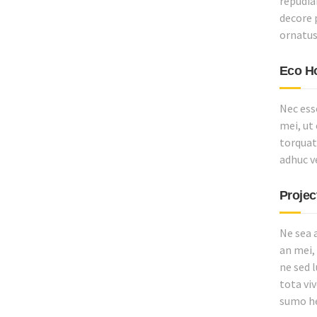
repudiar
decore 
ornatus
Eco H
Nec ess
mei, ut
torquato
adhuc ve
Projec
Ne sea 
an mei, 
ne sed 
tota vi
sumo he