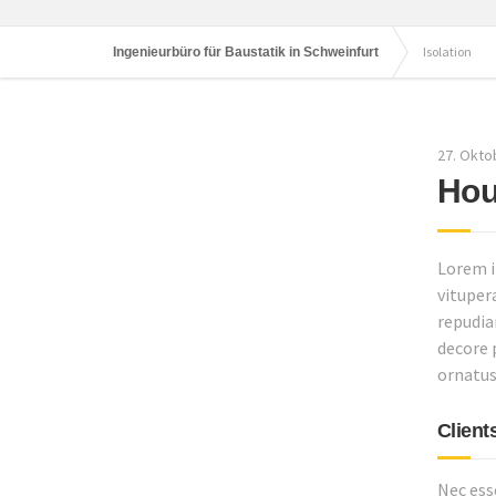
Isolation
Ingenieurbüro für Baustatik in Schweinfurt
27. Okto
Hou
Lorem i
vituper
repudiar
decore 
ornatus
Client
Nec ess