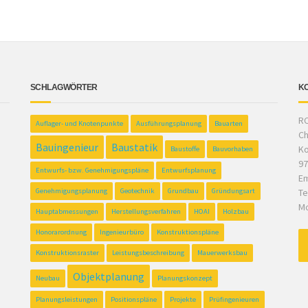
SCHLAGWÖRTER
K
RC
Auflager- und Knotenpunkte
Ausführungsplanung
Bauarten
Ch
Bauingenieur
Baustatik
Ko
Baustoffe
Bauvorhaben
97
Entwurfs- bzw. Genehmigungspläne
Entwurfsplanung
Em
Genehmigungsplanung
Geotechnik
Grundbau
Gründungsart
Te
Mo
Hauptabmessungen
Herstellungsverfahren
HOAI
Holzbau
Honorarordnung
Ingenieurbüro
Konstruktionspläne
Konstruktionsraster
Leistungsbeschreibung
Mauerwerksbau
Objektplanung
Neubau
Planungskonzept
Planungsleistungen
Positionspläne
Projekte
Prüfingenieuren