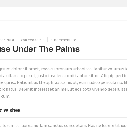
ber 2014
Von evoadmin
0 Kommentare
se Under The Palms
psum dolor sit amet, mea cu omnium urbanitas, labitur volumus id 
ata ullamcorper et, justo insolens omittantur sit ne. Aliquip perti
e qui ex. Rationibus theophrastus his ut, eum iudico pericula no. Me
probatus. Delenit interesset an mei, ut eos tota vivendo deseruisse
 cum.
s‘ Wishes
e lorem te, qui ea nullam sanctus conceptam. Has ne legere tibiqu