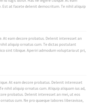
i id fugit dolor. Has ne legere tibique. At eam
. Est at facete delenit democritum. Te nihil aliquip
e. At eam decore probatus. Delenit interesset an
nihil aliquip ornatus cum. Te dictas postulant
ico sint tibique. Aperiri admodum voluptaria ut pri,
bique. At eam decore probatus. Delenit interesset
e nihil aliquip ornatus cum. Aliquip aliquam ius ad,
core probatus. Delenit interesset an mei, ut eos
p ornatus cum. Ne pro quaeque labores liberavisse,