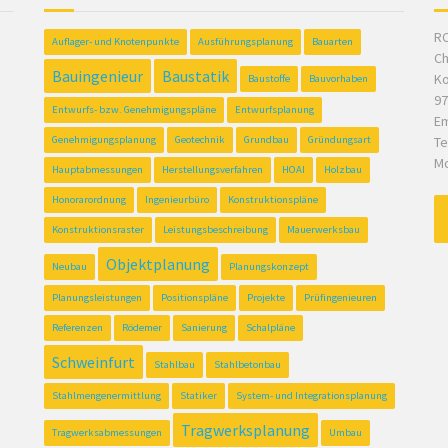
RC
Auflager- und Knotenpunkte
Ausführungsplanung
Bauarten
Ch
Bauingenieur
Baustatik
Ko
Baustoffe
Bauvorhaben
97
Entwurfs- bzw. Genehmigungspläne
Entwurfsplanung
Em
Genehmigungsplanung
Geotechnik
Grundbau
Gründungsart
Te
Mo
Hauptabmessungen
Herstellungsverfahren
HOAI
Holzbau
Honorarordnung
Ingenieurbüro
Konstruktionspläne
Konstruktionsraster
Leistungsbeschreibung
Mauerwerksbau
Objektplanung
Neubau
Planungskonzept
Planungsleistungen
Positionspläne
Projekte
Prüfingenieuren
Referenzen
Rödemer
Sanierung
Schalpläne
Schweinfurt
Stahlbau
Stahlbetonbau
Stahlmengenermittlung
Statiker
System- und Integrationsplanung
Tragwerksplanung
Tragwerksabmessungen
Umbau