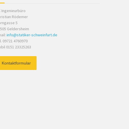
 Ingenieurbüro
ristian Rödemer
rngasse 5
505 Geldersheim
ail:
info@statiker-schweinfurt.de
l. 09721 4760970
bil 0151 23325263
Kontaktformular