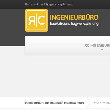
Baustatik und Tragwerksplanung
RC INGENIEU
title-area-pa
Ingenieurbüro für Baustatik in Schweinfurt