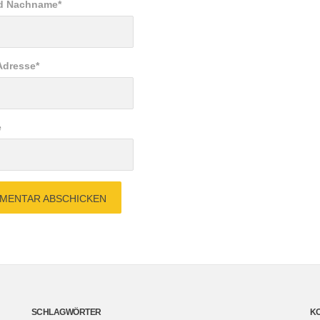
nd Nachname
*
Adresse
*
e
SCHLAGWÖRTER
K