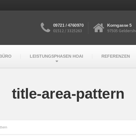
09721 / 4760970
Korngasse 5
01512 / 3325263
97505 Geldersh
RBÜRO
LEISTUNGSPHASEN HOAI
REFERENZEN
title-area-pattern
ttern