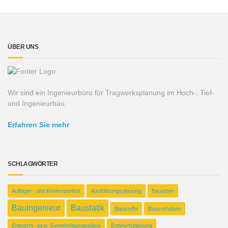
ÜBER UNS
Wir sind ein Ingenieurbüro für Tragwerksplanung im Hoch-, Tief-
und Ingenieurbau.
Erfahren Sie mehr
SCHLAGWÖRTER
Auflager- und Knotenpunkte
Ausführungsplanung
Bauarten
Bauingenieur
Baustatik
Baustoffe
Bauvorhaben
Entwurfs- bzw. Genehmigungspläne
Entwurfsplanung