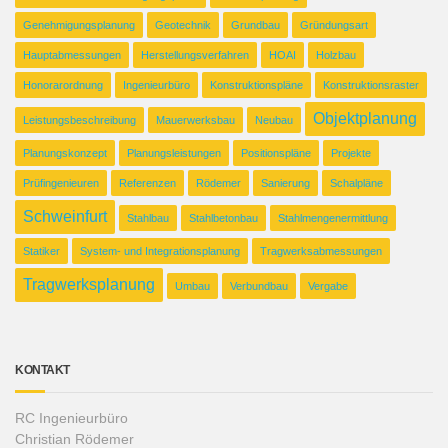
Genehmigungsplanung
Geotechnik
Grundbau
Gründungsart
Hauptabmessungen
Herstellungsverfahren
HOAI
Holzbau
Honorarordnung
Ingenieurbüro
Konstruktionspläne
Konstruktionsraster
Objektplanung
Leistungsbeschreibung
Mauerwerksbau
Neubau
Planungskonzept
Planungsleistungen
Positionspläne
Projekte
Prüfingenieuren
Referenzen
Rödemer
Sanierung
Schalpläne
Schweinfurt
Stahlbau
Stahlbetonbau
Stahlmengenermittlung
Statiker
System- und Integrationsplanung
Tragwerksabmessungen
Tragwerksplanung
Umbau
Verbundbau
Vergabe
KONTAKT
RC Ingenieurbüro
Christian Rödemer