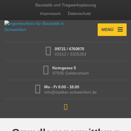
Baustatik und Tragwerksplanung
Impressum
Datenschutz
MENÜ
09721 / 4760970
01512 / 3325263
Korngasse 5
97505 Geldersheim
Mo - Fr 8.00 - 18.00
info@statiker-schweinfurt.de