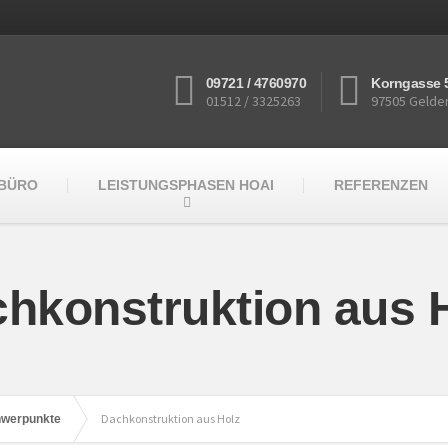
09721 / 4760970
Korngasse 
01512 / 3325263
97505 Gelde
RBÜRO
LEISTUNGSPHASEN HOAI
REFERENZEN
hkonstruktion aus 
Dachkonstruktion aus Holz
hwerpunkte