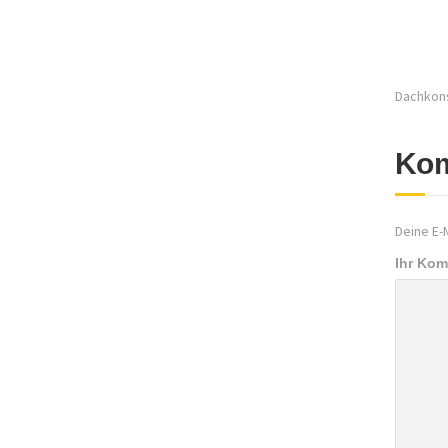
Dachkons
Kom
Deine E-M
Ihr Ko