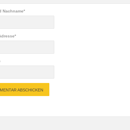
nd Nachname
*
Adresse
*
e