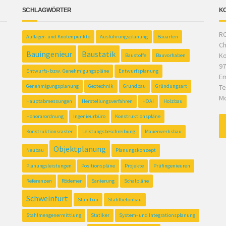
SCHLAGWÖRTER
K
RC
Auflager- und Knotenpunkte
Ausführungsplanung
Bauarten
Ch
Bauingenieur
Baustatik
Ko
Baustoffe
Bauvorhaben
97
Entwurfs- bzw. Genehmigungspläne
Entwurfsplanung
Em
Genehmigungsplanung
Geotechnik
Grundbau
Gründungsart
Te
Mo
Hauptabmessungen
Herstellungsverfahren
HOAI
Holzbau
Honorarordnung
Ingenieurbüro
Konstruktionspläne
Konstruktionsraster
Leistungsbeschreibung
Mauerwerksbau
Objektplanung
Neubau
Planungskonzept
Planungsleistungen
Positionspläne
Projekte
Prüfingenieuren
Referenzen
Rödemer
Sanierung
Schalpläne
Schweinfurt
Stahlbau
Stahlbetonbau
Stahlmengenermittlung
Statiker
System- und Integrationsplanung