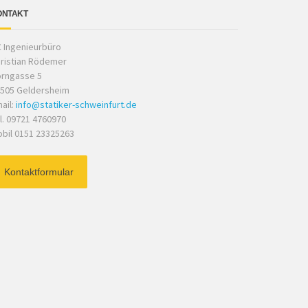
ONTAKT
 Ingenieurbüro
ristian Rödemer
rngasse 5
505 Geldersheim
ail:
info@statiker-schweinfurt.de
l. 09721 4760970
bil 0151 23325263
Kontaktformular