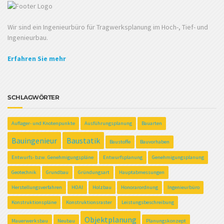
Wir sind ein Ingenieurbüro für Tragwerksplanung im Hoch-, Tief- und
Ingenieurbau.
Erfahren Sie mehr
SCHLAGWÖRTER
Auflager- und Knotenpunkte
Ausführungsplanung
Bauarten
Bauingenieur
Baustatik
Baustoffe
Bauvorhaben
Entwurfs- bzw. Genehmigungspläne
Entwurfsplanung
Genehmigungsplanung
Geotechnik
Grundbau
Gründungsart
Hauptabmessungen
Herstellungsverfahren
HOAI
Holzbau
Honorarordnung
Ingenieurbüro
Konstruktionspläne
Konstruktionsraster
Leistungsbeschreibung
Objektplanung
Mauerwerksbau
Neubau
Planungskonzept