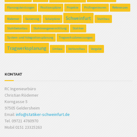
Planungsleistungen
Positionspläne
Projekte
Prüfingenieuren
Referenzen
Schweinfurt
Rödemer
Sanierung
Schalpläne
Stahlbau
Stahlbetonbau
Stahlmengenermittlung
Statiker
System- und Integrationsplanung
Tragwerksabmessungen
Tragwerksplanung
Umbau
Verbundbau
Vergabe
KONTAKT
RC Ingenieurbüro
Christian Rödemer
Korngasse 5
97505 Geldersheim
Email:
info@statiker-schweinfurt.de
Tel. 09721 4760970
Mobil 0151 23325263