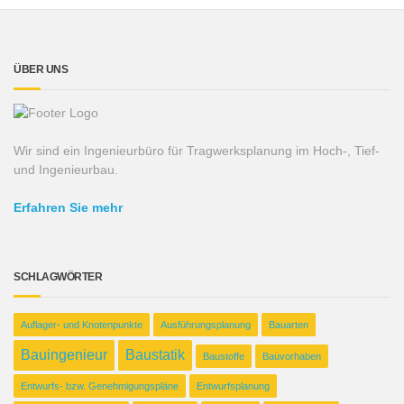
ÜBER UNS
Wir sind ein Ingenieurbüro für Tragwerksplanung im Hoch-, Tief-
und Ingenieurbau.
Erfahren Sie mehr
SCHLAGWÖRTER
Auflager- und Knotenpunkte
Ausführungsplanung
Bauarten
Bauingenieur
Baustatik
Baustoffe
Bauvorhaben
Entwurfs- bzw. Genehmigungspläne
Entwurfsplanung