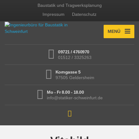
Baustatik und Tragwerksplanung
Impressum
Datenschutz
MENÜ
09721 / 4760970
01512 / 3325263
Korngasse 5
97505 Geldersheim
Mo - Fr 8.00 - 18.00
info@statiker-schweinfurt.de