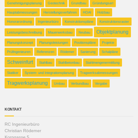
Genehmigungsplanung
Geotechnik
Grundbau
Gründungsart
Hauptabmessungen
Herstellungsverfahren
HOAI
Holzbau
Honorarordnung
Ingenieurbüro
Konstruktionspläne
Konstruktionsraster
Objektplanung
Leistungsbeschreibung
Mauerwerksbau
Neubau
Planungskonzept
Planungsleistungen
Positionspläne
Projekte
Prüfingenieuren
Referenzen
Rödemer
Sanierung
Schalpläne
Schweinfurt
Stahlbau
Stahlbetonbau
Stahlmengenermittlung
Statiker
System- und Integrationsplanung
Tragwerksabmessungen
Tragwerksplanung
Umbau
Verbundbau
Vergabe
KONTAKT
RC Ingenieurbüro
Christian Rödemer
Korngasse 5