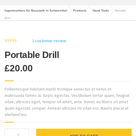
Portable
Ingenieurbüro für Baustatik in Schweinfurt
Products
Hand Tools
Drill
1
customer review
5.00
out of 5
Portable Drill
£
20.00
Pellentesque habitant morbi tristique senectus et netus et
malesuada fames ac turpis egestas. Vestibulum tortor quam, feugiat
vitae, ultricies eget, tempor sit amet, ante. Donec eu libero sit amet
quam egestas semper. Aenean ultricies mi vitae est. Mauris placerat
eleifend leo.
Portable