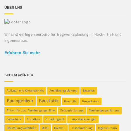
ÜBER UNS
Wir sind ein Ingenieurbüro für Tragwerksplanung im Hoch-, Tief- und
Ingenieurbau.
Erfahren Sie mehr
SCHLAGWÖRTER
Auflager- und Knotenpunkte
Ausführungsplanung
Bauarten
Bauingenieur
Baustatik
Baustoffe
Bauvorhaben
Entwurfs- bzw. Genehmigungspläne
Entwurfsplanung
Genehmigungsplanung
Geotechnik
Grundbau
Gründungsart
Hauptabmessungen
Herstellungsverfahren
HOAI
Holzbau
Honorarordnung
Ingenieurbüro