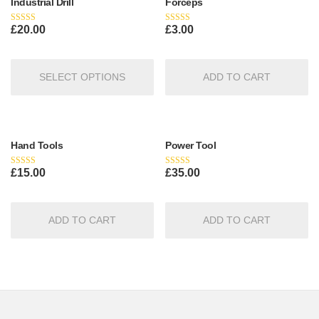
Industrial Drill
Forceps
£
20.00
£
3.00
Rated
Rated
4.33
5.00
out of 5
out of 5
SELECT OPTIONS
ADD TO CART
Hand Tools
Power Tool
£
15.00
£
35.00
Rated
Rated
5.00
4.67
out of 5
out of 5
ADD TO CART
ADD TO CART