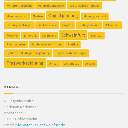
Konstruktionspläne
Konstruktionsraster
Leistungsbeschreibung
Objektplanung
Mauerwerksbau
Neubau
Planungskonzept
Planungsleistungen
Positionspläne
Projekte
Prüfingenieuren
Referenzen
Schweinfurt
Rödemer
Sanierung
Schalpläne
Stahlbau
Stahlbetonbau
Stahlmengenermittlung
Statiker
System- und Integrationsplanung
Tragwerksabmessungen
Tragwerksplanung
Umbau
Verbundbau
Vergabe
KONTAKT
RC Ingenieurbüro
Christian Rödemer
Korngasse 5
97505 Geldersheim
Email:
info@statiker-schweinfurt.de