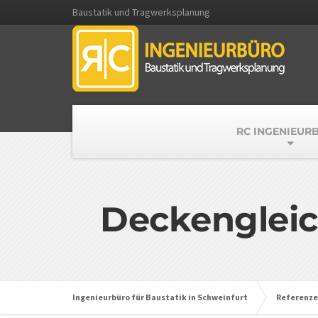
Baustatik und Tragwerksplanung
RC INGENIEUR
Deckengleic
Ingenieurbüro für Baustatik in Schweinfurt
Referenz