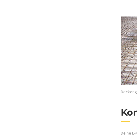
Deckengl
Ko
Deine E-M