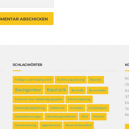
SCHLAGWÖRTER
K
RC
Auflager- und Knotenpunkte
Ausführungsplanung
Bauarten
Ch
Bauingenieur
Baustatik
Ko
Baustoffe
Bauvorhaben
97
Entwurfs- bzw. Genehmigungspläne
Entwurfsplanung
Em
Genehmigungsplanung
Geotechnik
Grundbau
Gründungsart
Te
Mo
Hauptabmessungen
Herstellungsverfahren
HOAI
Holzbau
Honorarordnung
Ingenieurbüro
Konstruktionspläne