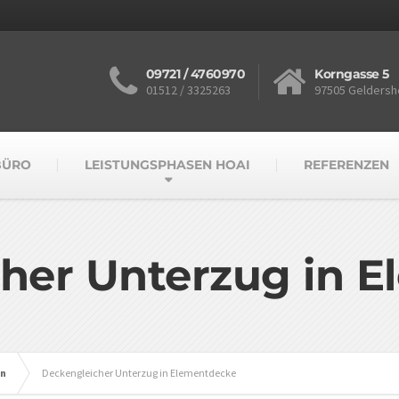
09721 / 4760970
Korngasse 5
01512 / 3325263
97505 Geldersh
BÜRO
LEISTUNGSPHASEN HOAI
REFERENZEN
her Unterzug in 
en
Deckengleicher Unterzug in Elementdecke