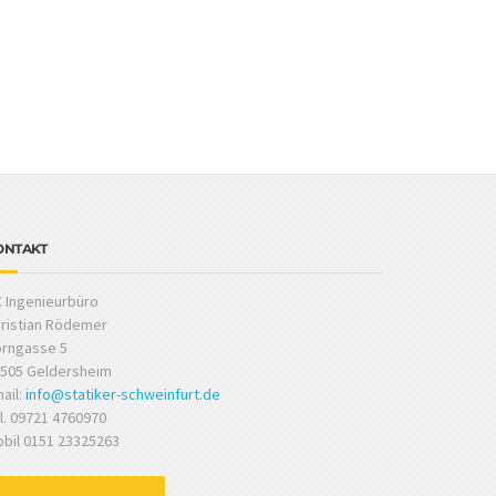
ONTAKT
 Ingenieurbüro
ristian Rödemer
rngasse 5
505 Geldersheim
ail:
info@statiker-schweinfurt.de
l. 09721 4760970
bil 0151 23325263