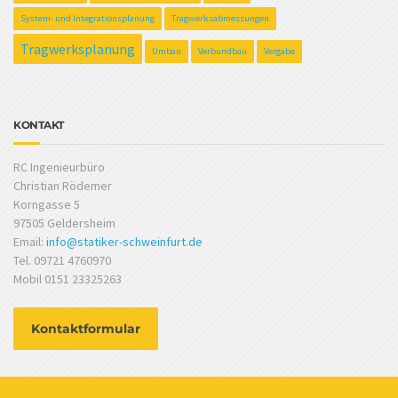
System- und Integrationsplanung
Tragwerksabmessungen
Tragwerksplanung
Umbau
Verbundbau
Vergabe
KONTAKT
RC Ingenieurbüro
Christian Rödemer
Korngasse 5
97505 Geldersheim
Email:
info@statiker-schweinfurt.de
Tel. 09721 4760970
Mobil 0151 23325263
Kontaktformular