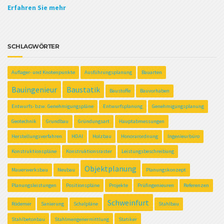
Erfahren Sie mehr
SCHLAGWÖRTER
Auflager- und Knotenpunkte
Ausführungsplanung
Bauarten
Bauingenieur
Baustatik
Baustoffe
Bauvorhaben
Entwurfs- bzw. Genehmigungspläne
Entwurfsplanung
Genehmigungsplanung
Geotechnik
Grundbau
Gründungsart
Hauptabmessungen
Herstellungsverfahren
HOAI
Holzbau
Honorarordnung
Ingenieurbüro
Konstruktionspläne
Konstruktionsraster
Leistungsbeschreibung
Objektplanung
Mauerwerksbau
Neubau
Planungskonzept
Planungsleistungen
Positionspläne
Projekte
Prüfingenieuren
Referenzen
Schweinfurt
Rödemer
Sanierung
Schalpläne
Stahlbau
Stahlbetonbau
Stahlmengenermittlung
Statiker