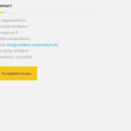
ONTAKT
 Ingenieurbüro
ristian Rödemer
rngasse 5
505 Geldersheim
ail:
info@statiker-schweinfurt.de
l. 09721 4760970
bil 0151 23325263
Kontaktformular