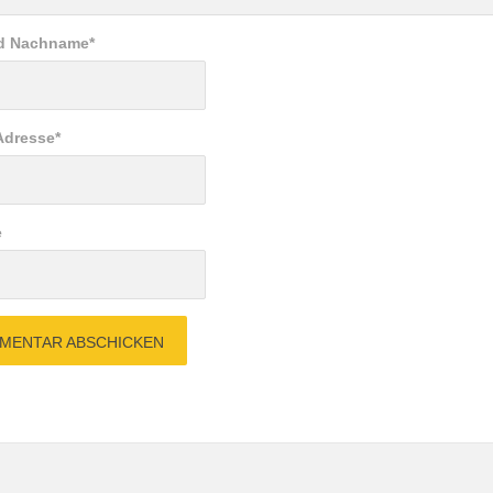
nd Nachname
*
Adresse
*
e