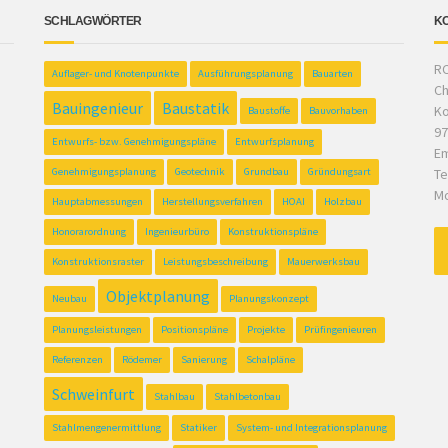
SCHLAGWÖRTER
K
RC
Auflager- und Knotenpunkte
Ausführungsplanung
Bauarten
Ch
Bauingenieur
Baustatik
Ko
Baustoffe
Bauvorhaben
97
Entwurfs- bzw. Genehmigungspläne
Entwurfsplanung
Em
Genehmigungsplanung
Geotechnik
Grundbau
Gründungsart
Te
Mo
Hauptabmessungen
Herstellungsverfahren
HOAI
Holzbau
Honorarordnung
Ingenieurbüro
Konstruktionspläne
Konstruktionsraster
Leistungsbeschreibung
Mauerwerksbau
Objektplanung
Neubau
Planungskonzept
Planungsleistungen
Positionspläne
Projekte
Prüfingenieuren
Referenzen
Rödemer
Sanierung
Schalpläne
Schweinfurt
Stahlbau
Stahlbetonbau
Stahlmengenermittlung
Statiker
System- und Integrationsplanung