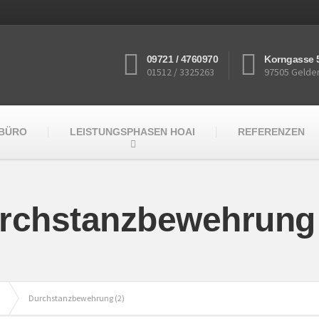
09721 / 4760970
Korngasse 
01512 / 3325263
97505 Gelde
RBÜRO
LEISTUNGSPHASEN HOAI
REFERENZEN
rchstanzbewehrung 
Durchstanzbewehrung (2)