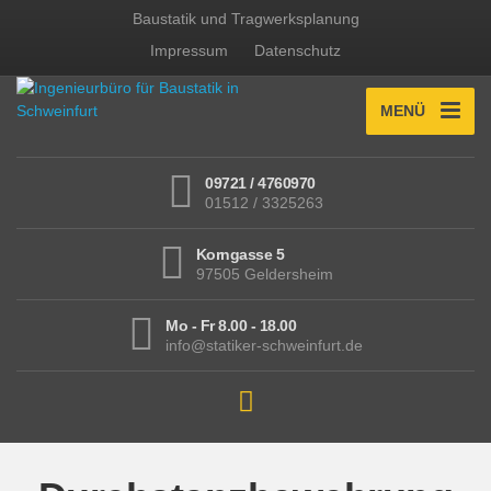
Baustatik und Tragwerksplanung
Impressum
Datenschutz
MENÜ
09721 / 4760970
01512 / 3325263
Korngasse 5
97505 Geldersheim
Mo - Fr 8.00 - 18.00
info@statiker-schweinfurt.de