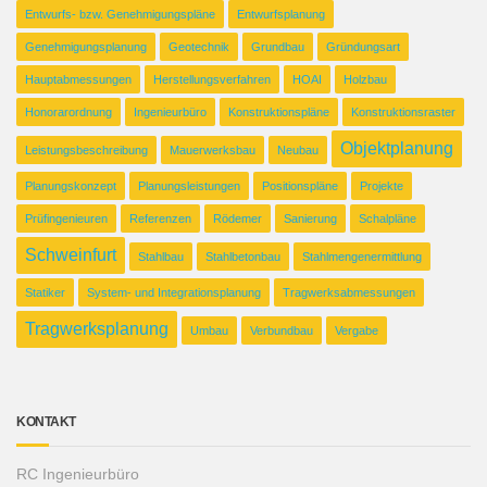
Entwurfs- bzw. Genehmigungspläne
Entwurfsplanung
Genehmigungsplanung
Geotechnik
Grundbau
Gründungsart
Hauptabmessungen
Herstellungsverfahren
HOAI
Holzbau
Honorarordnung
Ingenieurbüro
Konstruktionspläne
Konstruktionsraster
Objektplanung
Leistungsbeschreibung
Mauerwerksbau
Neubau
Planungskonzept
Planungsleistungen
Positionspläne
Projekte
Prüfingenieuren
Referenzen
Rödemer
Sanierung
Schalpläne
Schweinfurt
Stahlbau
Stahlbetonbau
Stahlmengenermittlung
Statiker
System- und Integrationsplanung
Tragwerksabmessungen
Tragwerksplanung
Umbau
Verbundbau
Vergabe
KONTAKT
RC Ingenieurbüro