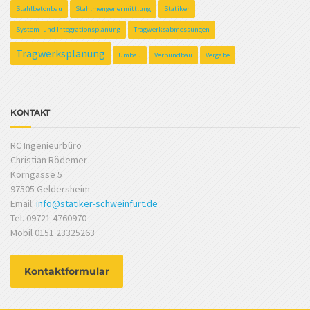
Stahlbetonbau
Stahlmengenermittlung
Statiker
System- und Integrationsplanung
Tragwerksabmessungen
Tragwerksplanung
Umbau
Verbundbau
Vergabe
KONTAKT
RC Ingenieurbüro
Christian Rödemer
Korngasse 5
97505 Geldersheim
Email:
info@statiker-schweinfurt.de
Tel. 09721 4760970
Mobil 0151 23325263
Kontaktformular