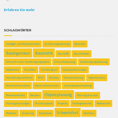
Erfahren Sie mehr
SCHLAGWÖRTER
Auflager- und Knotenpunkte
Ausführungsplanung
Bauarten
Bauingenieur
Baustatik
Baustoffe
Bauvorhaben
Entwurfs- bzw. Genehmigungspläne
Entwurfsplanung
Genehmigungsplanung
Geotechnik
Grundbau
Gründungsart
Hauptabmessungen
Herstellungsverfahren
HOAI
Holzbau
Honorarordnung
Ingenieurbüro
Konstruktionspläne
Konstruktionsraster
Leistungsbeschreibung
Objektplanung
Mauerwerksbau
Neubau
Planungskonzept
Planungsleistungen
Positionspläne
Projekte
Prüfingenieuren
Referenzen
Schweinfurt
Rödemer
Sanierung
Schalpläne
Stahlbau