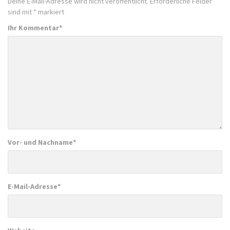
Deine E-Mail-Adresse wird nicht veröffentlicht.
Erforderliche Felder
sind mit
*
markiert
Ihr Kommentar
*
Vor- und Nachname
*
E-Mail-Adresse
*