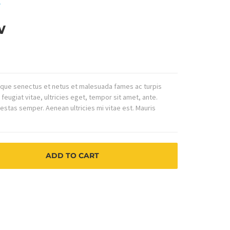
w
w
tique senectus et netus et malesuada fames ac turpis
eugiat vitae, ultricies eget, tempor sit amet, ante.
stas semper. Aenean ultricies mi vitae est. Mauris
ADD TO CART