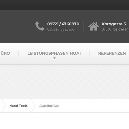
09721 / 4760970
Korngasse 5
01512 / 3325263
97505 Geldersh
BÜRO
LEISTUNGSPHASEN HOAI
REFERENZEN
Hand Tools
Standing Saw