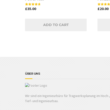
£
35.00
£
20.00
Rated
Rated
4.67
4.50
out of 5
out of 5
ADD TO CART
ÜBER UNS
Wir sind ein Ingenieurbüro für Tragwerksplanung im Hoch-,
Tief- und Ingenieurbau.