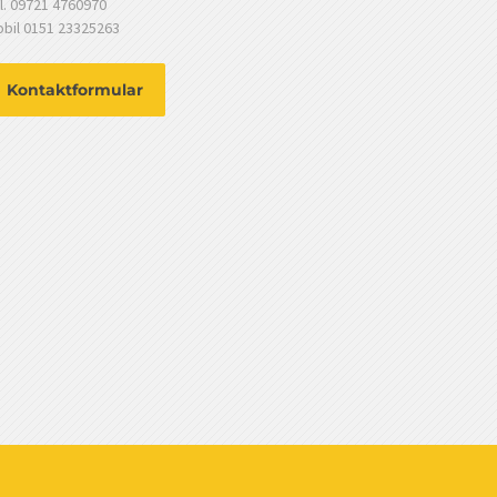
l. 09721 4760970
bil 0151 23325263
Kontaktformular