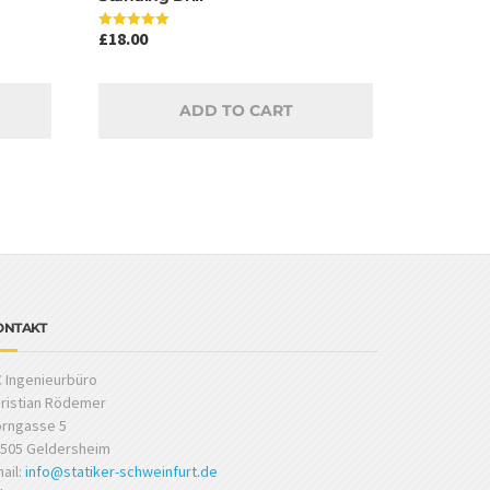
£
18.00
Rated
5.00
out of 5
ADD TO CART
ONTAKT
 Ingenieurbüro
ristian Rödemer
rngasse 5
505 Geldersheim
ail:
info@statiker-schweinfurt.de