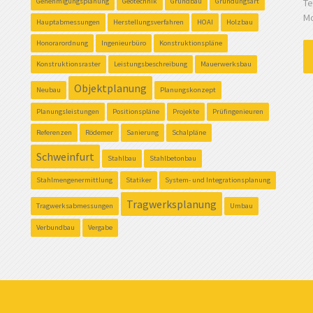
Genehmigungsplanung
Geotechnik
Grundbau
Gründungsart
Te
Mo
Hauptabmessungen
Herstellungsverfahren
HOAI
Holzbau
Honorarordnung
Ingenieurbüro
Konstruktionspläne
Konstruktionsraster
Leistungsbeschreibung
Mauerwerksbau
Objektplanung
Neubau
Planungskonzept
Planungsleistungen
Positionspläne
Projekte
Prüfingenieuren
Referenzen
Rödemer
Sanierung
Schalpläne
Schweinfurt
Stahlbau
Stahlbetonbau
Stahlmengenermittlung
Statiker
System- und Integrationsplanung
Tragwerksplanung
Tragwerksabmessungen
Umbau
Verbundbau
Vergabe