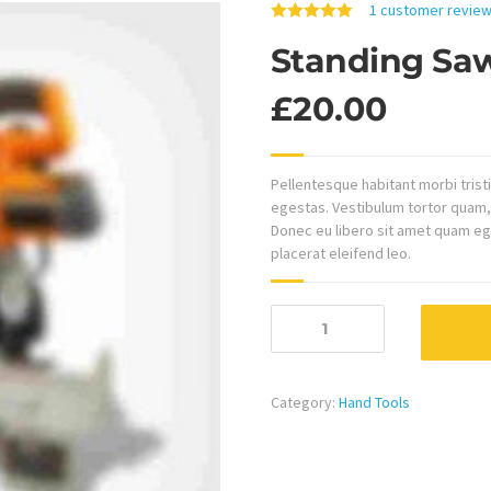
1
customer revie
5.00
out of 5
Standing Sa
£
20.00
Pellentesque habitant morbi tris
egestas. Vestibulum tortor quam, f
Donec eu libero sit amet quam ege
placerat eleifend leo.
Standing
Saw
quantity
Category:
Hand Tools