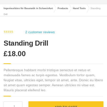
Ingenieurbüro für Baustatik in Schweinfurt
Products
Hand Tools
Standing
Drill
2
customer reviews
5.00
out of 5
Standing Drill
£
18.00
Pellentesque habitant morbi tristique senectus et netus et
malesuada fames ac turpis egestas. Vestibulum tortor quam,
feugiat vitae, ultricies eget, tempor sit amet, ante. Donec eu libero
sit amet quam egestas semper. Aenean ultricies mi vitae est.
Mauris placerat eleifend leo.
Standing