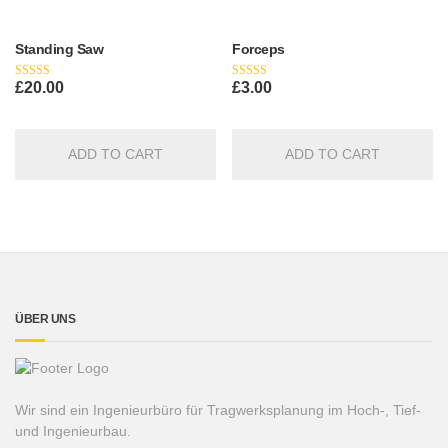
Standing Saw
Forceps
£
20.00
£
3.00
Rated
Rated
5.00
5.00
out of 5
out of 5
ADD TO CART
ADD TO CART
ÜBER UNS
Wir sind ein Ingenieurbüro für Tragwerksplanung im Hoch-, Tief-
und Ingenieurbau.