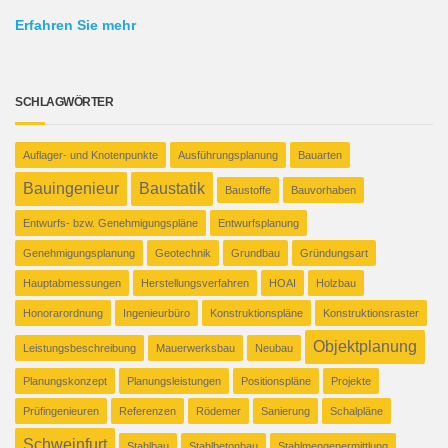
Erfahren Sie mehr
SCHLAGWÖRTER
Auflager- und Knotenpunkte
Ausführungsplanung
Bauarten
Bauingenieur
Baustatik
Baustoffe
Bauvorhaben
Entwurfs- bzw. Genehmigungspläne
Entwurfsplanung
Genehmigungsplanung
Geotechnik
Grundbau
Gründungsart
Hauptabmessungen
Herstellungsverfahren
HOAI
Holzbau
Honorarordnung
Ingenieurbüro
Konstruktionspläne
Konstruktionsraster
Objektplanung
Leistungsbeschreibung
Mauerwerksbau
Neubau
Planungskonzept
Planungsleistungen
Positionspläne
Projekte
Prüfingenieuren
Referenzen
Rödemer
Sanierung
Schalpläne
Schweinfurt
Stahlbau
Stahlbetonbau
Stahlmengenermittlung