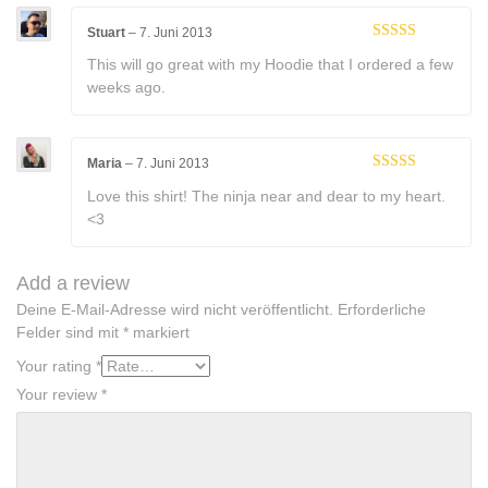
Stuart
–
7. Juni 2013
Rated
5
out
This will go great with my Hoodie that I ordered a few
of 5
weeks ago.
Maria
–
7. Juni 2013
Rated
5
out
Love this shirt! The ninja near and dear to my heart.
of 5
<3
Add a review
Deine E-Mail-Adresse wird nicht veröffentlicht.
Erforderliche
Felder sind mit
*
markiert
Your rating
*
Your review
*