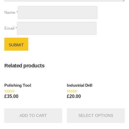
Name
*
Email
*
Related products
Polishing Tool
Industrial Drill
£
35.00
£
20.00
Rated
Rated
4.50
4.33
out of 5
out of 5
ADD TO CART
SELECT OPTIONS