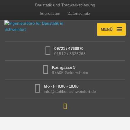
Baustatik und Tragwerksplanung
Impressum
Datenschutz
MENÜ
09721 / 4760970
01512 / 3325263
Korngasse 5
97505 Geldersheim
Mo - Fr 8.00 - 18.00
info@statiker-schweinfurt.de