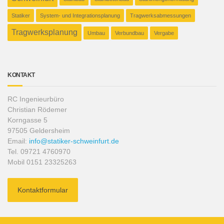
Statiker
System- und Integrationsplanung
Tragwerksabmessungen
Tragwerksplanung
Umbau
Verbundbau
Vergabe
KONTAKT
RC Ingenieurbüro
Christian Rödemer
Korngasse 5
97505 Geldersheim
Email:
info@statiker-schweinfurt.de
Tel. 09721 4760970
Mobil 0151 23325263
Kontaktformular